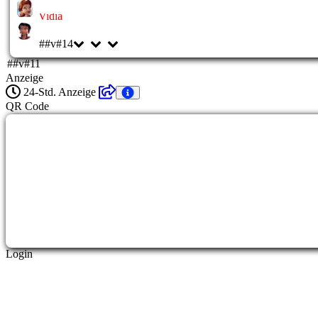
Vidia
##v#14
##v#11
Anzeige
24-Std. Anzeige
QR Code
Login