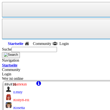
Startseite
Community
Login
Suche
Navigation
Startseite
Community
Login
Wer ist online
Harlekin
##v#16
Emily
Rolly8-HL
Rosetta